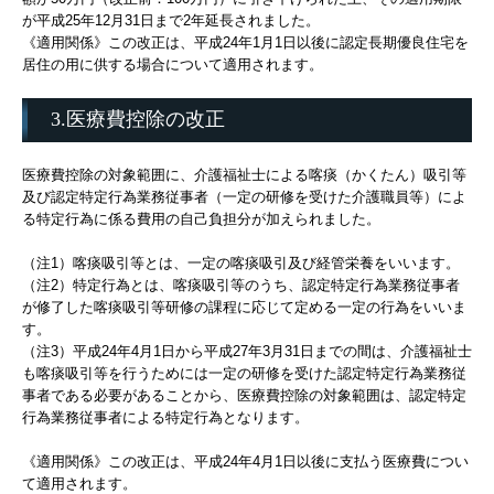
が平成25年12月31日まで2年延長されました。
《適用関係》この改正は、平成24年1月1日以後に認定長期優良住宅を
居住の用に供する場合について適用されます。
3.医療費控除の改正
医療費控除の対象範囲に、介護福祉士による喀痰（かくたん）吸引等
及び認定特定行為業務従事者（一定の研修を受けた介護職員等）によ
る特定行為に係る費用の自己負担分が加えられました。
（注1）喀痰吸引等とは、一定の喀痰吸引及び経管栄養をいいます。
（注2）特定行為とは、喀痰吸引等のうち、認定特定行為業務従事者
が修了した喀痰吸引等研修の課程に応じて定める一定の行為をいいま
す。
（注3）平成24年4月1日から平成27年3月31日までの間は、介護福祉士
も喀痰吸引等を行うためには一定の研修を受けた認定特定行為業務従
事者である必要があることから、医療費控除の対象範囲は、認定特定
行為業務従事者による特定行為となります。
《適用関係》この改正は、平成24年4月1日以後に支払う医療費につい
て適用されます。