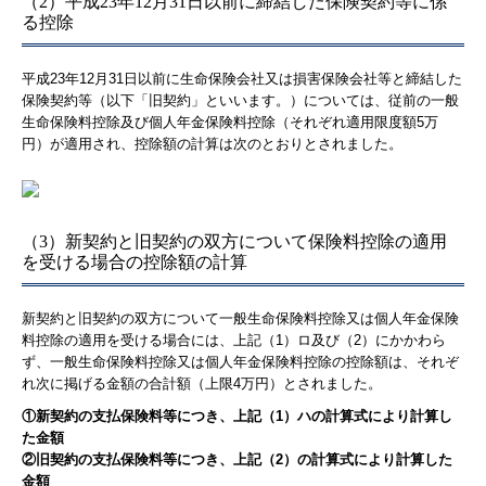
（2）平成23年12月31日以前に締結した保険契約等に係
る控除
最新税制
FPの窓
平成23年12月31日以前に生命保険会社又は損害保険会社等と締結した
保険契約等（以下「旧契約」といいます。）については、従前の一般
生命保険料控除及び個人年金保険料控除（それぞれ適用限度額5万
相続税ミニコラム
円）が適用され、控除額の計算は次のとおりとされました。
税制改正について
インボイスの実務ポイント特集
（3）新契約と旧契約の双方について保険料控除の適用
を受ける場合の控除額の計算
定額減税の実務ポイント特集
メールマガジン
新契約と旧契約の双方について一般生命保険料控除又は個人年金保険
料控除の適用を受ける場合には、上記（1）ロ及び（2）にかかわら
ず、一般生命保険料控除又は個人年金保険料控除の控除額は、それぞ
リンク集
れ次に掲げる金額の合計額（上限4万円）とされました。
セミナーのご案内
①新契約の支払保険料等につき、上記（1）ハの計算式により計算し
た金額
2026年開催セミナー
②旧契約の支払保険料等につき、上記（2）の計算式により計算した
金額