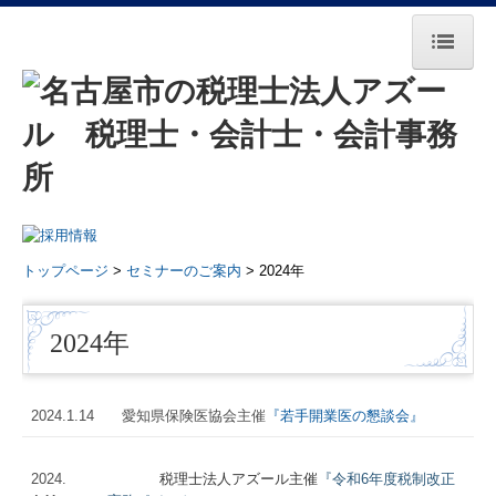
トップページ
事務所紹介
所長挨拶
基本理念・法人概要
トップページ
>
セミナーのご案内
> 2024年
スタッフ紹介
2024年
著書・共著のご案内
業務・料金案内
2024.1.14
愛知県保険医協会主催
『若手開業医の懇談会』
イベント
2024.
税理士法人アズール主催
『
令和6年度税制改正
業務案内