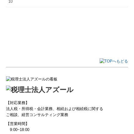
10
最新税制
FPの窓
相続税ミニコラム
税制改正について
インボイスの実務ポイント特集
定額減税の実務ポイント特集
メールマガジン
リンク集
【対応業務】
法人税・所得税・会計業務、相続および相続税に関する
セミナーのご案内
ご相談、経営コンサルティング業務
【営業時間】
2026年開催セミナー
9:00~18:00