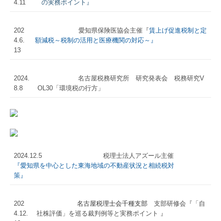
4.11
の実務ポイント』
法人の皆様
202
愛知県保険医協会主催『
賃上げ促進税制と定
個人の皆様
4.6.
額減税～税制の活用と医療機関の対応～』
13
医業関係の皆様
2024.
名古屋税務研究所 研究発表会 税務研究V
公益法人の皆様
8.8
OL30「環境税の行方」
社会福祉法人の皆様
節税対策
相続についてご相談の方
2024.12.5 税理士法人アズール主催
『愛知県を中心とした東海地域の不動産状況と相続税対
無料法律相談会のご案内
策』
税務トピックス
202
名古屋税理士
会
千種支部
支部研修会『「自
所長コラム
4.12.
社株評価」を巡る裁判例等と実務ポイント 』