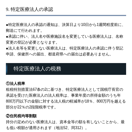
9. 特定医療法人の承認
●特定医療法人の承認の通知は、決算日より10日から1週間程度前に、
郵送にて行われます。
●承認に伴い、法人名や医療施設名を変更している医療法人は、名称
変更の登記が必要となります。
●法人名等を変更しない医療法人は、特定医療法人の承認に伴う登記
申請、保健所への届出、都道府県への届出は必要ありません。
特定医療法人の税務
①法人税率
租税特別措置法67条の2に基づき、特定医療法人として国税庁長官の
承認を受けた医療法人の法人税率は、事業年度の所得金額のうち年
800万円以下の金額に対する法人税の軽減率が18％、800万円を越える
部分が22％の2段階税率です。
②住民税均等割額
持分の定めのない医療法人は、資本金等の額を有しないことから、最
も低い税額が適用されます（地法52、同312）。