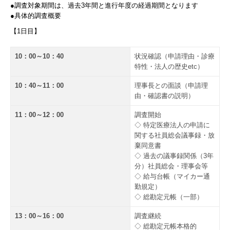
●調査対象期間は、過去3年間と進行年度の経過期間となります
●具体的調査概要
【1日目】
10：00～10：40
状況確認（申請理由・診療
特性・法人の歴史etc）
10：40～11：00
理事長との面談（申請理
由・確認書の説明）
11：00～12：00
調査開始
◇ 特定医療法人の申請に
関する社員総会議事録・放
棄同意書
◇ 過去の議事録関係（3年
分）社員総会・理事会等
◇ 給与台帳（マイカー通
勤規定）
◇ 総勘定元帳（一部）
13：00～16：00
調査継続
◇ 総勘定元帳本格的