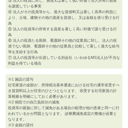
③ 法人の役員に対し、無償又は著しく低い対価で法人所有の資産
を譲渡している事実
④ 法人がその役員等から、過大な賃借料又は著しく高率の利息に
より、土地、建物その他の資産を賃借し、又は金銭を借り受ける行
為
⑤ 法人の役員等の所有する資産を著しく高い対価で譲り受ける行
為
⑥ 法人の役員たる医師、看護師その他の従業員に対し、法人の役
員でない医師、看護師その他の従業員と比較して著しく過大な給与
等を支給する行為
⑦ 法人の役員等が出資している別会社（いわゆるMS法人)が不当な
利益を得ている場合
※1 施設の貸与
社宅家賃の金額が、所得税法基本通達における社宅の通常収受すべ
き賃貸料以上が目安のひとつとなります。 収受する社宅家賃の計
算根拠を明確にしておく必要があります。
※2 病院での自己負担分の減免
役員等の親族に対して減免がある場合の処理が他の患者と同一に行
われているかが問題となります。 診療費減免規定の整備が必要と
なります。
※3 金銭の貸付