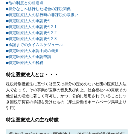
■
他の制度との相違点
■
持分なしへ移行した場合の課税関係
法人の皆様
■
特定医療法人の移行時の非課税の取扱い
■
特定医療法人の承認要件
個人の皆様
■
特定医療法人の承認要件2-1
■
特定医療法人の承認要件2-2
医業関係の皆様
■
特定医療法人の承認要件2-3
■
承認までのタイムスケジュール
公益法人の皆様
■
特定医療法人承認手続の概要
■
特定医療法人の承認申請
■
特定医療法人の税務
社会福祉法人の皆様
特定医療法人とは・・・
節税対策
租税特別措置法に基づく財団又は持分の定めのない社団の医療法人法
相続についてご相談の方
人であって、その事業が医療の普及及び向上、社会福祉への貢献その
他公益の増進に著しく寄与し、かつ、公的に運用されていることにつ
き国税庁長官の承認を受けたもの（厚生労働省ホームページ掲載より
無料法律相談会のご案内
引用）
税務トピックス
特定医療法人の主な特徴
所長コラム