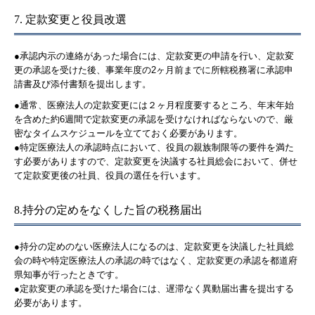
7. 定款変更と役員改選
●承認内示の連絡があった場合には、定款変更の申請を行い、定款変
更の承認を受けた後、事業年度の2ヶ月前までに所轄税務署に承認申
請書及び添付書類を提出します。
●通常、医療法人の定款変更には２ヶ月程度要するところ、年末年始
を含めた約6週間で定款変更の承認を受けなければならないので、厳
密なタイムスケジュールを立てておく必要があります。
●特定医療法人の承認時点において、役員の親族制限等の要件を満た
す必要がありますので、定款変更を決議する社員総会において、併せ
て定款変更後の社員、役員の選任を行います。
8.持分の定めをなくした旨の税務届出
●持分の定めのない医療法人になるのは、定款変更を決議した社員総
会の時や特定医療法人の承認の時ではなく、定款変更の承認を都道府
県知事が行ったときです。
●定款変更の承認を受けた場合には、遅滞なく異動届出書を提出する
必要があります。