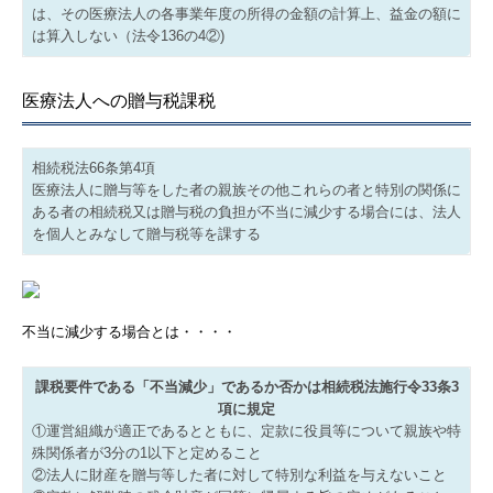
は、その医療法人の各事業年度の所得の金額の計算上、益金の額に
は算入しない（法令136の4②)
医療法人への贈与税課税
相続税法66条第4項
医療法人に贈与等をした者の親族その他これらの者と特別の関係に
ある者の相続税又は贈与税の負担が不当に減少する場合には、法人
を個人とみなして贈与税等を課する
不当に減少する場合とは・・・・
課税要件である「不当減少」であるか否かは相続税法施行令33条3
項に規定
①運営組織が適正であるとともに、定款に役員等について親族や特
殊関係者が3分の1以下と定めること
②法人に財産を贈与等した者に対して特別な利益を与えないこと