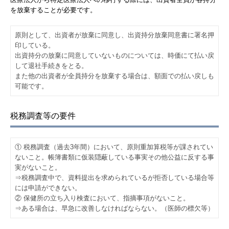
を放棄することが必要です。
原則として、出資者が放棄に同意し、出資持分放棄同意書に署名押
印している。
出資持分の放棄に同意していないものについては、時価にて払い戻
して退社手続きをとる。
また他の出資者が全員持分を放棄する場合は、額面での払い戻しも
可能です。
税務調査等の要件
① 税務調査（過去3年間）において、原則重加算税等が課されてい
ないこと。帳簿書類に仮装隠蔽している事実その他公益に反する事
実がないこと。
⇒税務調査中で、資料提出を求められているが拒否している場合等
には申請ができない。
② 保健所の立ち入り検査において、指摘事項がないこと。
⇒ある場合は、早急に改善しなければならない。（医師の標欠等）