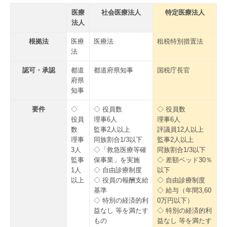
医療
社会医療法人
特定医療法人
法人
根拠法
医療
医療法
租税特別措置法
法
認可・承認
都道
都道府県知事
国税庁長官
府県
知事
要件
◇
◇ 役員数
◇ 役員数
役員
理事6人
理事6人
数
監事2人以上
評議員12人以上
理事
同族割合1/3以下
監事2人以上
3人
◇「救急医療等確
同族割合1/3以下
監事
保事業」を実施
◇ 差額ベッド30％
1人
◇ 自由診療制度
以下
以上
◇ 役員の報酬支給
◇ 自由診療制度
基準
◇ 給与（年間3,60
◇ 特別の経済的利
0万円以下）
益なし 等を満たす
◇ 特別の経済的利
もの
益なし 等を満たす