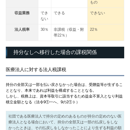
もの
収益業務
でき
できる
できない
ない
法人税率
30％
非課税（収益・附
22％
帯22％）
持分なしへ移行した場合の課税関係
医療法人に対する法人税課税
持分の全部又は一部を払い戻さなかった場合は、受贈益等が生ずるこ
ととなり、本来であれば利益を構成することとなる。
しかし、税務上は、資本等取引に該当するため益金不算入となり利益
積立金額となる（法令9①一へ、9の2①ト）
社団である医療法人で持分の定めのあるものが持分の定めのない医
療法人となる場合において、持分の全部又は一部の払戻しをしな
かったときは、その払戻しをしなかったことにより生ずる利益の額