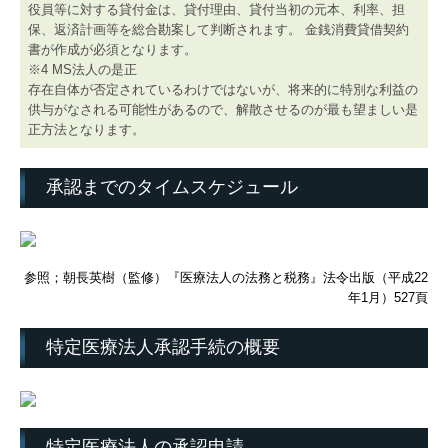
役員等に対する貸付金は、貸付理由、貸付当初の元本、利率、担
保、返済計画等を総合勘案して判断されます。 金銭消費貸借契約
書が作成が必須となります。
※4 MS法人の是正
存在自体が否定されているわけではないが、将来的に特別な利益の
供与がなされる可能性があるので、解散させるのが最も望ましい是
正方法となります。
承認までのタイムスケジュール
参照；朝長英樹（監修）『医療法人の法務と税務』法令出版（平成22
年1月）527頁
特定医療法人承認手続の概要
特定医療法人の承認申請