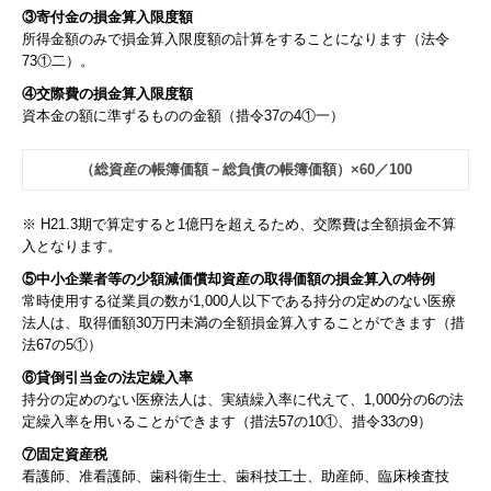
③寄付金の損金算入限度額
所得金額のみで損金算入限度額の計算をすることになります（法令
73①二）。
④交際費の損金算入限度額
資本金の額に準ずるものの金額（措令37の4①一）
（総資産の帳簿価額－総負債の帳簿価額）×60／100
※ H21.3期で算定すると1億円を超えるため、交際費は全額損金不算
入となります。
⑤中小企業者等の少額減価償却資産の取得価額の損金算入の特例
常時使用する従業員の数が1,000人以下である持分の定めのない医療
法人は、取得価額30万円未満の全額損金算入することができます（措
法67の5①）
⑥貸倒引当金の法定繰入率
持分の定めのない医療法人は、実績繰入率に代えて、1,000分の6の法
定繰入率を用いることができます（措法57の10①、措令33の9）
⑦固定資産税
看護師、准看護師、歯科衛生士、歯科技工士、助産師、臨床検査技