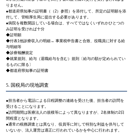
りません。
●都道府県知事の証明書（（2）参照）を添付して、所定の証明願を添
付して、管轄厚生局に提出する必要があります。
●病院を複数開設している場合は、すべてではなくいずれかひとつの
み証明を受ければ十分
◆証明願
◆付表1他診療収入の明細→ 事業税申告書と合致、役職員に対する給
与明細等
◆診療報酬規定
◆就業規則、給与（退職給与を含む）規則〔給与の額が定められてい
るものに限る〕
◆都道府県知事の証明書
5. 国税局の現地調査
●担当者から電話による日程調整の連絡を受けた後、担当者の訪問を
受けることになります。
●訪問期間は医療法人の規模等によって異なりますが、2名体制の2日
間程度となります。
●通常の税務調査とは異なり、役員等に対して特別な利益を供与して
いないか、法人運営は適正に行われているかを中心に行われます。