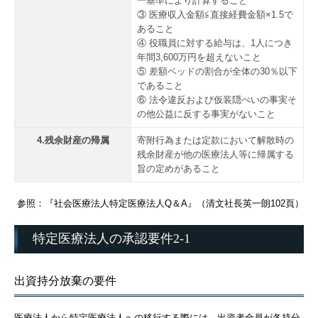
一基準により計算すること
③ 医療収入金額≦直接経費金額×1.5で
あること
④ 役職員に対する給与は、1人につき
年間3,600万円を超えないこと
⑤ 差額ベッドの割合が全体の30％以下
であること
⑥ 法令違反および仮装隠ぺいの事実そ
の他公益に反する事実がないこと
4.残余財産の帰属
寄附行為または定款において解散時の
残余財産が他の医療法人等に帰属する
旨の定めがあること
参照：『社会医療法人特定医療法人Q＆A』（清文社長英一朗102頁）
特定医療法人の承認要件2-1
出資持分放棄の要件
医療法人から特定医療法人への移行する際には、出資者全員が各持分