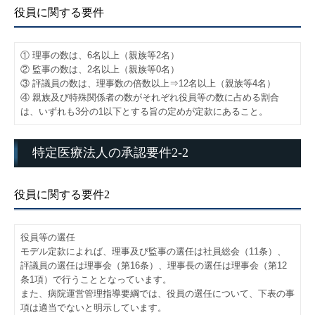
役員に関する要件
① 理事の数は、6名以上（親族等2名）
② 監事の数は、2名以上（親族等0名）
③ 評議員の数は、理事数の倍数以上⇒12名以上（親族等4名）
④ 親族及び特殊関係者の数がそれぞれ役員等の数に占める割合
は、いずれも3分の1以下とする旨の定めが定款にあること。
特定医療法人の承認要件2-2
役員に関する要件2
役員等の選任
モデル定款によれば、理事及び監事の選任は社員総会（11条）、
評議員の選任は理事会（第16条）、理事長の選任は理事会（第12
条1項）で行うこととなっています。
また、病院運営管理指導要綱では、役員の選任について、下表の事
項は適当でないと明示しています。