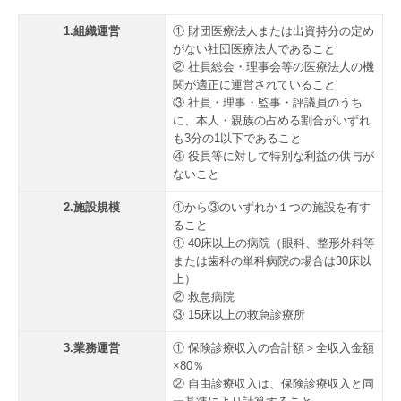
1.組織運営
① 財団医療法人または出資持分の定め
がない社団医療法人であること
② 社員総会・理事会等の医療法人の機
関が適正に運営されていること
③ 社員・理事・監事・評議員のうち
に、本人・親族の占める割合がいずれ
も3分の1以下であること
④ 役員等に対して特別な利益の供与が
ないこと
2.施設規模
①から③のいずれか１つの施設を有す
ること
① 40床以上の病院（眼科、整形外科等
または歯科の単科病院の場合は30床以
上）
② 救急病院
③ 15床以上の救急診療所
3.業務運営
① 保険診療収入の合計額＞全収入金額
×80％
② 自由診療収入は、保険診療収入と同