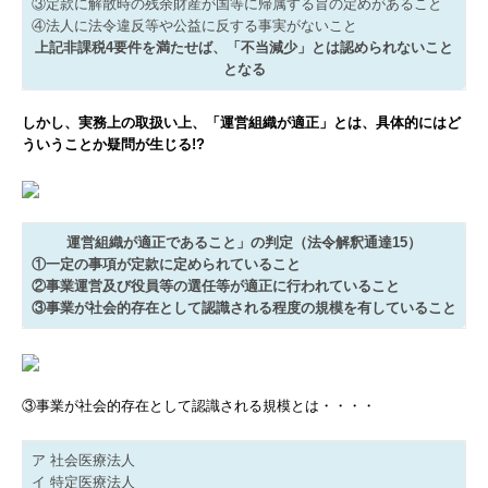
③定款に解散時の残余財産が国等に帰属する旨の定めがあること
④法人に法令違反等や公益に反する事実がないこと
上記非課税4要件を満たせば、「不当減少」とは認められないこと
となる
しかし、実務上の取扱い上、「運営組織が適正」とは、具体的にはど
ういうことか疑問が生じる!?
運営組織が適正であること」の判定（法令解釈通達15）
①一定の事項が定款に定められていること
②事業運営及び役員等の選任等が適正に行われていること
③事業が社会的存在として認識される程度の規模を有していること
③事業が社会的存在として認識される規模とは・・・・
ア 社会医療法人
イ 特定医療法人