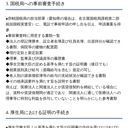
3. 国税局への事前審査手続き
●所轄国税局の担当部署（愛知県の場合は、名古屋国税局課税第二部
統括国税実査官）に、電話で事前申請の申し出を伝え、申請書案を持
参
●事前審査時に用意する書類一覧
◆法人の登記簿謄本、設立者名簿及び社員名簿、出資持分が確認でき
る書類、病院等の建物の配置図
◆現行定款と新定款案
◆理事、監事及び評議員等の履歴書
◆厚生労働大臣の定める基準を満たす旨の証明書（後日でも）
◆就業規則及び給与（退職給与を含む）規定の写し
◆各人別の源泉徴収簿等の給与の支給状況が確認できる書類
◆その他承認要件を満たす旨を説明する書類
例えば、医療法人と関連法人とが賃貸借契約を締結している場合に
は、賃料や賃貸借期間が適正であり、関連法人に通して医療法人への
理事等に特別な利益を供与していないことを明らかにした参考書類
4. 厚生局における証明の手続き
●厚生労働大臣より基準を満たす旨の証明書の交付を受けなければな