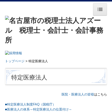
トップページ
事務所紹介
所長挨拶
基本理念・法人概要
トップページ
> 特定医療法人
スタッフ紹介
特定医療法人
著書・共著のご案内
業務・料金案内
医院・医療法人の皆様
はこちら
イベント
■
特定医療法人制度FAQ（国税庁）
■
医療法人の体系～特定医療法人の位置付け～
業務案内