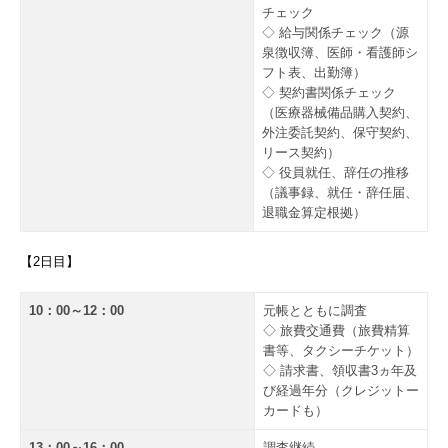
チェック
◇ 給与関係チェック（源
泉徴収簿、医師・看護師シ
フト表、出勤簿）
◇ 契約書関係チェック
（医療器械備品購入契約、
外注委託契約、保守契約、
リース契約）
◇ 役員就任、辞任の推移
（議事録、就任・辞任届、
退職金算定根拠）
【2日目】
10：00～12：00
元帳とともに調査
◇ 旅費交通費（旅費精算
書等、タクシーチケット）
◇ 請求書、領収書3ヵ年及
び経過年分（クレジットー
カードも）
13：00～16：00
調査継続