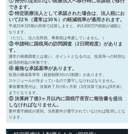
① 持分の定めのない医療法人へ移行時に非課税で移行
できます。
最新税制
② 特定医療法人として承認された場合は、法人税にお
いて22％（通常は30％）の軽減税率が適用されます。
FPの窓
平成21年3月期の所得で試算しますと、約3,600万円税額が減額と
なります。
相続税ミニコラム
（ただし、法人住民税、事業税は考慮していません。）
③ 申請時に国税局の訪問調査（2日間程度）がありま
税制改正について
す。
通常の税務調査とは違い、ポイントとなるのは、役員等への特別な
インボイスの実務ポイント特集
経済的利益の有無です。
④ 厳格な承認基準があります。
定額減税の実務ポイント特集
役員の構成基準等（親族制限3分の1制限）があります。
スケジュールが決まっているので遵守しなければなりません。
事前審査受付は、決算終了月の6ヶ月前（3月決算であれば9月末）
メールマガジン
までとなります。
⑤ 決算終了後3ヶ月以内に国税庁長官に報告書を提出
リンク集
しなければなりません。
要件遵守継続が原則。当然要件が遵守されていなければ取消しとな
セミナーのご案内
ります。
2026年開催セミナー