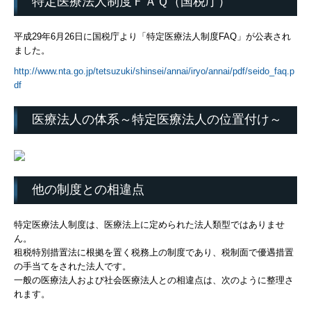
特定医療法人制度ＦＡＱ（国税庁）
2025年開催セミナー
平成29年6月26日に国税庁より「特定医療法人制度FAQ」が公表され
2024年開催セミナー
ました。
http://www.nta.go.jp/tetsuzuki/shinsei/annai/iryo/annai/pdf/seido_faq.p
2023年開催セミナー
df
2022年開催セミナー
医療法人の体系～特定医療法人の位置付け～
2021年開催セミナー
2020年開催セミナー
他の制度との相違点
特定医療法人制度は、医療法上に定められた法人類型ではありませ
ん。
租税特別措置法に根拠を置く税務上の制度であり、税制面で優遇措置
の手当てをされた法人です。
一般の医療法人および社会医療法人との相違点は、次のように整理さ
れます。