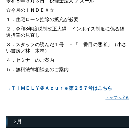
令和８年３月３日 税理士法人 アズール
☆今月のＩＮＤＥＸ☆
１．住宅ローン控除の拡充が必要
２．令和8年度税制改正大綱 インボイス制度に係る経
過措置の見直し
３．スタッフの読んだ１冊 －「二番目の悪者」（小さ
い書房／林 木林）－
４．セミナーのご案内
５．無料法律相談会のご案内
→ＴＩＭＥＬＹ＠Ａｚｕｒｅ第２５７号はこちら
トップへ戻る
2月