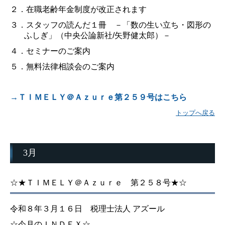
２．在職老齢年金制度が改正されます
３．
スタッフの読んだ１冊 －「数の生い立ち・図形の
ふしぎ」（中央公論新社
/
矢野健太郎）－
４．セミナーのご案内
５．無料法律相談会のご案内
→ＴＩＭＥＬＹ＠Ａｚｕｒｅ第２５９号はこちら
トップへ戻る
3月
☆★ＴＩＭＥＬＹ＠Ａｚｕｒｅ 第２５８号★☆
令和８年３月１６日 税理士法人 アズール
☆今月のＩＮＤＥＸ☆