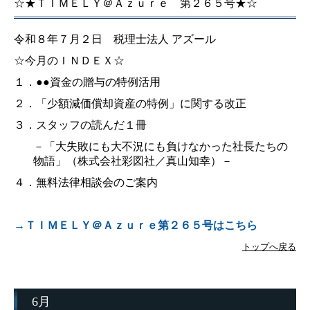
☆★ＴＩＭＥＬＹ＠Ａｚｕｒｅ 第２６５号★☆
最新税制
令和８年７月２日 税理士法人 アズール
FPの窓
☆今月のＩＮＤＥＸ☆
相続税ミニコラム
１．
●●資金の贈与の特例活用
２．
「少額減価償却資産の特例」に関する改正
税制改正について
３．
スタッフの読んだ１冊
インボイスの実務ポイント特集
－
「大失敗にも大不況にも負けなかった社長たちの
物語」（株式会社彩図社／真山知幸）
－
定額減税の実務ポイント特集
４．無料法律相談会のご案内
メールマガジン
→ＴＩＭＥＬＹ＠Ａｚｕｒｅ第２６５号はこちら
リンク集
トップへ戻る
セミナーのご案内
2026年開催セミナー
6月