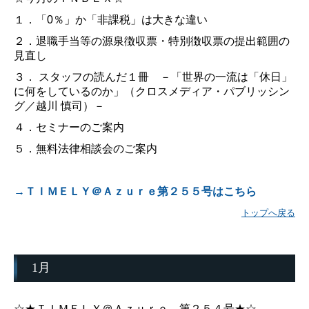
１．「0％」か「非課税」は大きな違い
２．退職手当等の源泉徴収票・特別徴収票の提出範囲の
見直し
３． スタッフの読んだ１冊 －「世界の一流は「休日」
に何をしているのか」（クロスメディア・パブリッシン
グ／越川 慎司）－
４．セミナーのご案内
５．無料法律相談会のご案内
→ＴＩＭＥＬＹ＠Ａｚｕｒｅ第２５５号はこちら
トップへ戻る
1月
☆★ＴＩＭＥＬＹ＠Ａｚｕｒｅ 第２５４号★☆