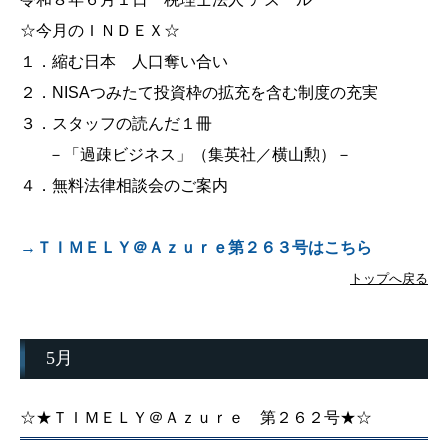
☆今月のＩＮＤＥＸ☆
１．縮む日本 人口奪い合い
２．
NISAつみたて投資枠の拡充を含む制度の充実
３．
スタッフの読んだ１冊
－
「過疎ビジネス」（集英社／横山勲）
－
４．無料法律相談会のご案内
→ＴＩＭＥＬＹ＠Ａｚｕｒｅ第２６３号はこちら
トップへ戻る
5月
☆★ＴＩＭＥＬＹ＠Ａｚｕｒｅ 第２６２号★☆