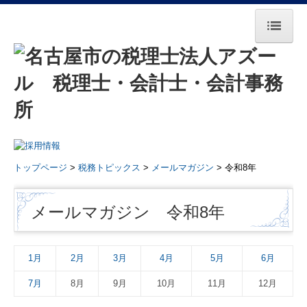
トップページ
事務所紹介
所長挨拶
基本理念・法人概要
トップページ
>
税務トピックス
>
メールマガジン
> 令和8年
スタッフ紹介
メールマガジン 令和8年
著書・共著のご案内
業務・料金案内
1月
2月
3月
4月
5月
6月
イベント
7月
8月
9月
10月
11月
12月
業務案内