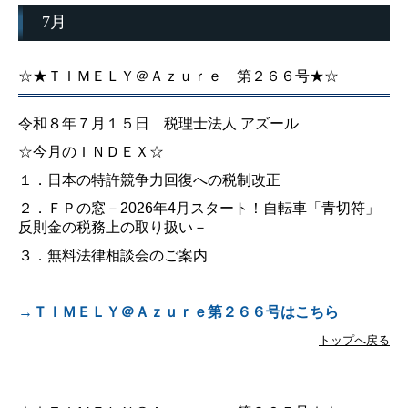
7月
法人の皆様
個人の皆様
☆★ＴＩＭＥＬＹ＠Ａｚｕｒｅ 第２６６号★☆
医業関係の皆様
令和８年７月１５日 税理士法人 アズール
☆今月のＩＮＤＥＸ☆
公益法人の皆様
１．日本の特許競争力回復への税制改正
社会福祉法人の皆様
２．ＦＰの窓－2026年4月スタート！自転車「青切符」
反則金の税務上の取り扱い－
節税対策
３．無料法律相談会のご案内
相続についてご相談の方
→ＴＩＭＥＬＹ＠Ａｚｕｒｅ第２６６号はこちら
無料法律相談会のご案内
トップへ戻る
税務トピックス
所長コラム