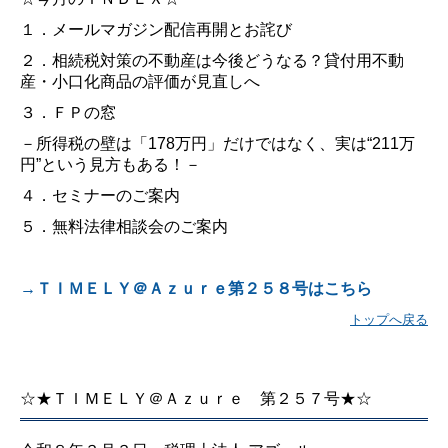
１．メールマガジン配信再開とお詫び
２．相続税対策の不動産は今後どうなる？貸付用不動
産・小口化商品の評価が見直しへ
３．ＦＰの窓
－所得税の壁は「
178
万円」だけではなく、実は
“211
万
円
”
という見方もある！－
４．セミナーのご案内
５．無料法律相談会のご案内
→ＴＩＭＥＬＹ＠Ａｚｕｒｅ第２５８号はこちら
トップへ戻る
☆★ＴＩＭＥＬＹ＠Ａｚｕｒｅ 第２５７号★☆