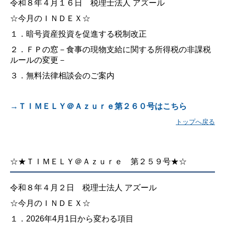
令和８年４月１６日 税理士法人 アズール
☆今月のＩＮＤＥＸ☆
１．暗号資産投資を促進する税制改正
２．ＦＰの窓－食事の現物支給に関する所得税の非課税
ルールの変更－
３．無料法律相談会のご案内
→ＴＩＭＥＬＹ＠Ａｚｕｒｅ第２６０号はこちら
トップへ戻る
☆★ＴＩＭＥＬＹ＠Ａｚｕｒｅ 第２５９号★☆
令和８年４月２日 税理士法人 アズール
☆今月のＩＮＤＥＸ☆
１．
2026
年
4
月
1
日から変わる項目