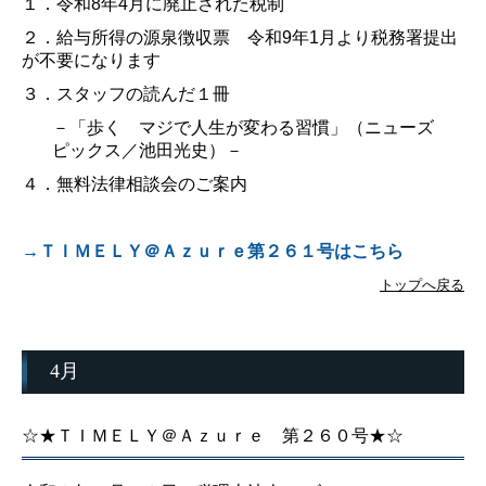
１．令和
8
年
4
月に廃止された税制
２．給与所得の源泉徴収票 令和
9
年
1
月より税務署提出
が不要になります
３．
スタッフの読んだ１冊
－「歩く マジで人生が変わる習慣」（ニューズ
ピックス／池田光史）－
４．無料法律相談会のご案内
→ＴＩＭＥＬＹ＠Ａｚｕｒｅ第２６１号はこちら
トップへ戻る
4月
☆★ＴＩＭＥＬＹ＠Ａｚｕｒｅ 第２６０号★☆