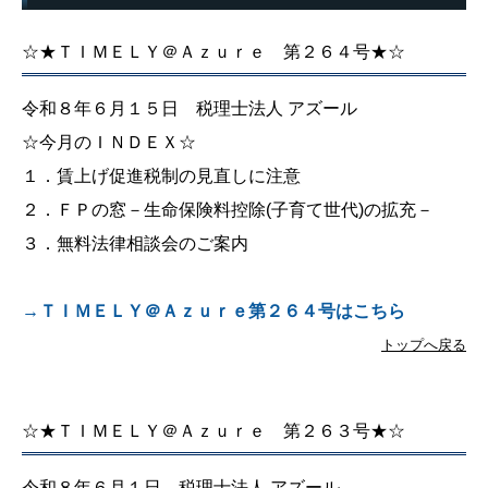
2025年開催セミナー
☆★ＴＩＭＥＬＹ＠Ａｚｕｒｅ 第２６４号★☆
2024年開催セミナー
令和８年６月１５日 税理士法人 アズール
2023年開催セミナー
☆今月のＩＮＤＥＸ☆
2022年開催セミナー
１．賃上げ促進税制の見直しに注意
２．ＦＰの窓－生命保険料控除(子育て世代)の拡充－
2021年開催セミナー
３．無料法律相談会のご案内
2020年開催セミナー
→ＴＩＭＥＬＹ＠Ａｚｕｒｅ第２６４号はこちら
トップへ戻る
☆★ＴＩＭＥＬＹ＠Ａｚｕｒｅ 第２６３号★☆
令和８年６月１日 税理士法人 アズール